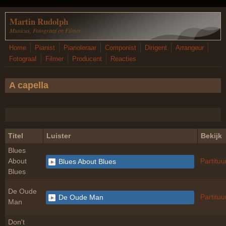
Overslaan en naar de inhoud gaan
Martin Rudolph
Musicus, Fotograaf en Filmer
Home
Pianist
Pianoleraar
Componist
Dirigent
Arrangeur
Fotograaf
Filmer
Producent
Reacties
A capella
Titel
Luister
Bekijk
Blues
About
Partituu
Blues About Blues
Blues
De Oude
Partituu
De Oude Man
Man
Don't