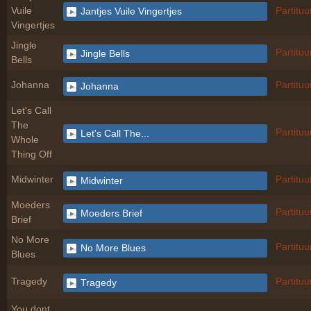
Vuile
Partituu
Jantjes Vuile Vingertjes
Vingertjes
Jingle
Partituu
Jingle Bells
Bells
Johanna
Partituu
Johanna
Let's Call
The
Partituu
Let's Call The...
Whole
Thing Off
Midwinter
Partituu
Midwinter
Moeders
Partituu
Moeders Brief
Brief
No More
Partituu
No More Blues
Blues
Tragedy
Partituu
Tragedy
You dont