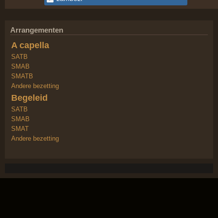
Arrangementen
A capella
SATB
SMAB
SMATB
Andere bezetting
Begeleid
SATB
SMAB
SMAT
Andere bezetting