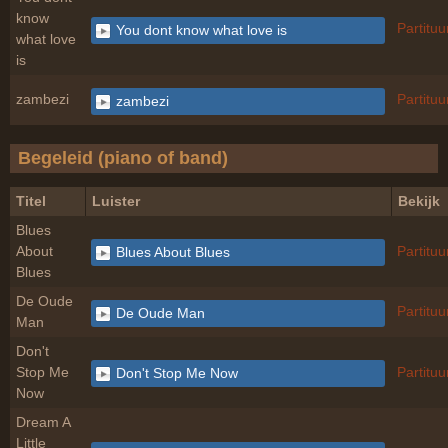
know
Partituu
You dont know what love is
what love
is
zambezi
Partituu
zambezi
Begeleid (piano of band)
Titel
Luister
Bekijk
Blues
About
Partituu
Blues About Blues
Blues
De Oude
Partituu
De Oude Man
Man
Don't
Stop Me
Partituu
Don't Stop Me Now
Now
Dream A
Little