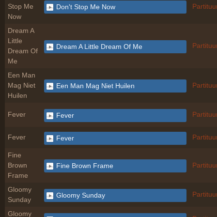
Stop Me
Partituu
Don't Stop Me Now
Now
Dream A
Little
Partituu
Dream A Little Dream Of Me
Dream Of
Me
Een Man
Mag Niet
Partituu
Een Man Mag Niet Huilen
Huilen
Fever
Partituu
Fever
Fever
Partituu
Fever
Fine
Brown
Partituu
Fine Brown Frame
Frame
Gloomy
Partituu
Gloomy Sunday
Sunday
Gloomy