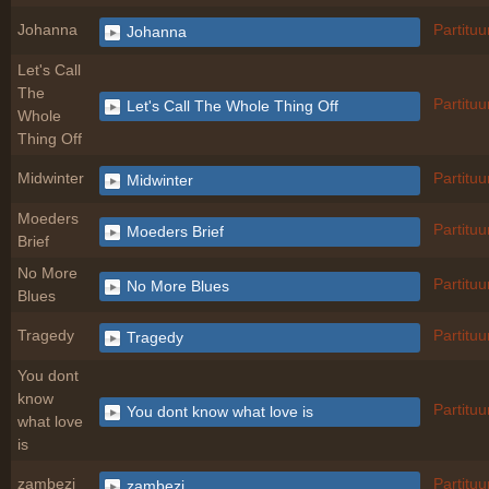
Johanna
Partituu
Johanna
Let's Call
The
Partituu
Let's Call The Whole Thing Off
Whole
Thing Off
Midwinter
Partituu
Midwinter
Moeders
Partituu
Moeders Brief
Brief
No More
Partituu
No More Blues
Blues
Tragedy
Partituu
Tragedy
You dont
know
Partituu
You dont know what love is
what love
is
zambezi
Partituu
zambezi