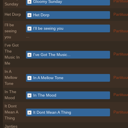
Partituu
Gloomy Sunday
Sunday
Het Dorp
Partituu
Het Dorp
I'll be
I'll be seeing you
seeing
Partituu
...
you
I've Got
The
Partituu
I've Got The Music...
Music In
Me
In A
Mellow
Partituu
In A Mellow Tone
Tone
In The
Partituu
In The Mood
Mood
It Dont
Mean A
Partituu
It Dont Mean A Thing
Thing
Jantjes