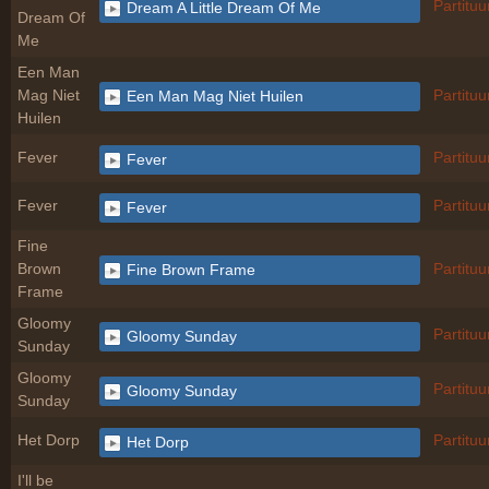
Partituu
Dream A Little Dream Of Me
Dream Of
Me
Een Man
Mag Niet
Partituu
Een Man Mag Niet Huilen
Huilen
Fever
Partituu
Fever
Fever
Partituu
Fever
Fine
Brown
Partituu
Fine Brown Frame
Frame
Gloomy
Partituu
Gloomy Sunday
Sunday
Gloomy
Partituu
Gloomy Sunday
Sunday
Het Dorp
Partituu
Het Dorp
I'll be