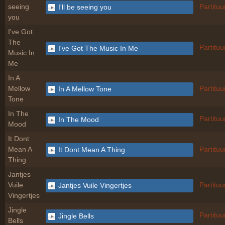
seeing
Partituu
I'll be seeing you
you
I've Got
The
Partituu
I've Got The Music In Me
Music In
Me
In A
Mellow
Partituu
In A Mellow Tone
Tone
In The
Partituu
In The Mood
Mood
It Dont
Mean A
Partituu
It Dont Mean A Thing
Thing
Jantjes
Vuile
Partituu
Jantjes Vuile Vingertjes
Vingertjes
Jingle
Partituu
Jingle Bells
Bells