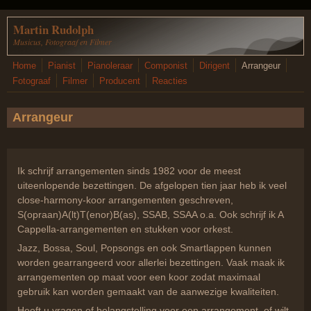
Overslaan en naar de inhoud gaan
Martin Rudolph
Musicus, Fotograaf en Filmer
Home
Pianist
Pianoleraar
Componist
Dirigent
Arrangeur
Fotograaf
Filmer
Producent
Reacties
Arrangeur
Ik schrijf arrangementen sinds 1982 voor de meest
uiteenlopende bezettingen. De afgelopen tien jaar heb ik veel
close-harmony-koor arrangementen geschreven,
S(opraan)A(lt)T(enor)B(as), SSAB, SSAA o.a. Ook schrijf ik A
Cappella-arrangementen en stukken voor orkest.
Jazz, Bossa, Soul, Popsongs en ook Smartlappen kunnen
worden gearrangeerd voor allerlei bezettingen. Vaak maak ik
arrangementen op maat voor een koor zodat maximaal
gebruik kan worden gemaakt van de aanwezige kwaliteiten.
Heeft u vragen of belangstelling voor een arrangement, of wilt