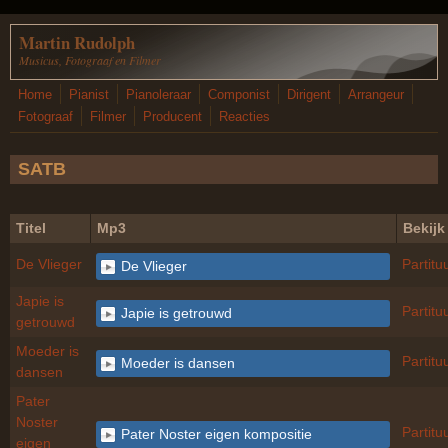
Overslaan en naar de inhoud gaan
Martin Rudolph
Musicus, Fotograaf en Filmer
Home
Pianist
Pianoleraar
Componist
Dirigent
Arrangeur
Fotograaf
Filmer
Producent
Reacties
SATB
Titel
Mp3
Bekijk
De Vlieger
Partitu
De Vlieger
Japie is
Partitu
Japie is getrouwd
getrouwd
Moeder is
Partitu
Moeder is dansen
dansen
Pater
Noster
Partitu
Pater Noster eigen kompositie
eigen