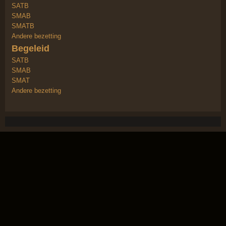
SATB
SMAB
SMATB
Andere bezetting
Begeleid
SATB
SMAB
SMAT
Andere bezetting