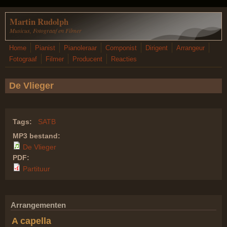
Overslaan en naar de inhoud gaan
Martin Rudolph
Musicus, Fotograaf en Filmer
Home
Pianist
Pianoleraar
Componist
Dirigent
Arrangeur
Fotograaf
Filmer
Producent
Reacties
De Vlieger
Tags:
SATB
MP3 bestand:
De Vlieger
PDF:
Partituur
Arrangementen
A capella