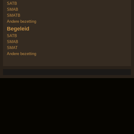
SATB
SMAB
SMATB
Andere bezetting
Begeleid
SATB
SMAB
SMAT
Andere bezetting