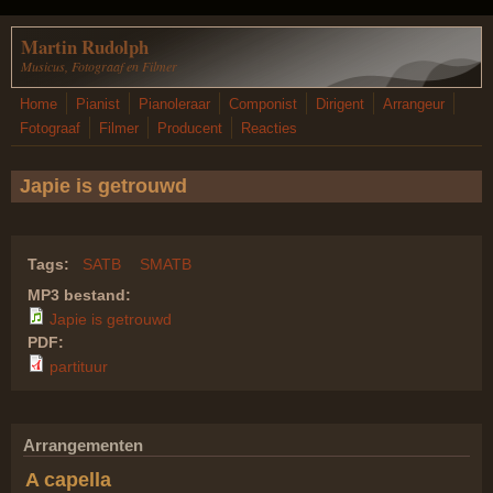
Overslaan en naar de inhoud gaan
Martin Rudolph
Musicus, Fotograaf en Filmer
Home
Pianist
Pianoleraar
Componist
Dirigent
Arrangeur
Fotograaf
Filmer
Producent
Reacties
Japie is getrouwd
Tags:
SATB
SMATB
MP3 bestand:
Japie is getrouwd
PDF:
partituur
Arrangementen
A capella