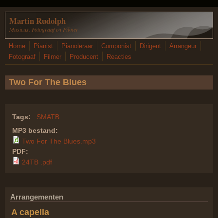
Overslaan en naar de inhoud gaan
Martin Rudolph
Musicus, Fotograaf en Filmer
Home
Pianist
Pianoleraar
Componist
Dirigent
Arrangeur
Fotograaf
Filmer
Producent
Reacties
Two For The Blues
Tags:
SMATB
MP3 bestand:
Two For The Blues.mp3
PDF:
24TB .pdf
Arrangementen
A capella