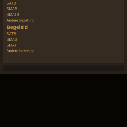
SATB
SMAB
SMATB
Andere bezetting
Begeleid
SATB
SMAB
SMAT
Andere bezetting