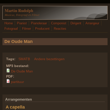
Overslaan en naar de inhoud gaan
Martin Rudolph
Musicus, Fotograaf en Filmer
Home
Pianist
Pianoleraar
Componist
Dirigent
Arrangeur
Fotograaf
Filmer
Producent
Reacties
De Oude Man
Tags:
SMATB
Andere bezettingen
MP3 bestand:
De Oude Man
PDF:
partituur
Arrangementen
A capella