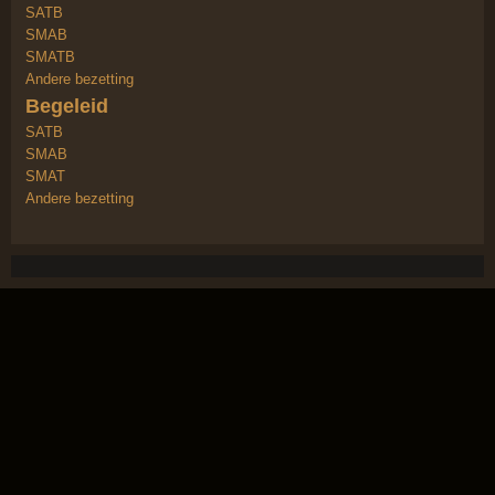
SATB
SMAB
SMATB
Andere bezetting
Begeleid
SATB
SMAB
SMAT
Andere bezetting