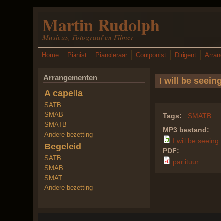
Overslaan en naar de inhoud gaan
Martin Rudolph
Musicus, Fotograaf en Filmer
Home
Pianist
Pianoleraar
Componist
Dirigent
Arran
Arrangementen
I will be seein
A capella
SATB
SMAB
Tags:
SMATB
SMATB
MP3 bestand:
Andere bezetting
I will be seeing
Begeleid
PDF:
SATB
partituur
SMAB
SMAT
Andere bezetting