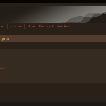
geur
Fotograaf
Filmer
Producent
Reacties
g you
 you