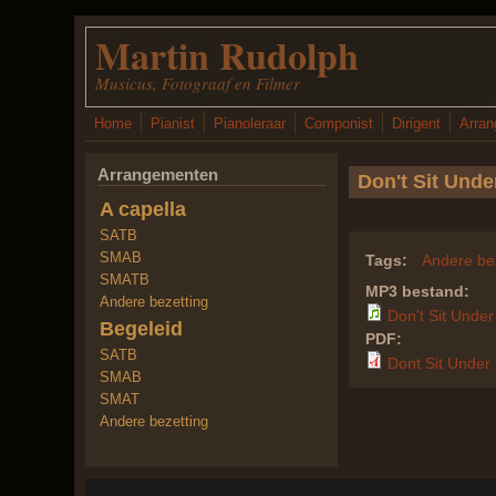
Overslaan en naar de inhoud gaan
Martin Rudolph
Musicus, Fotograaf en Filmer
Home
Pianist
Pianoleraar
Componist
Dirigent
Arran
Arrangementen
Don't Sit Unde
A capella
SATB
SMAB
Tags:
Andere be
SMATB
MP3 bestand:
Andere bezetting
Don't Sit Unde
Begeleid
PDF:
SATB
Dont Sit Under 
SMAB
SMAT
Andere bezetting