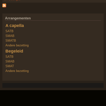
Arrangementen
A capella
SATB
SMAB
SMATB
Andere bezetting
Begeleid
SATB
SMAB
SMAT
Andere bezetting