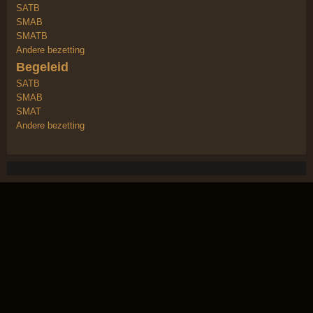
SATB
SMAB
SMATB
Andere bezetting
Begeleid
SATB
SMAB
SMAT
Andere bezetting