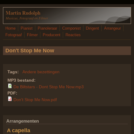
Overslaan en naar de inhoud gaan
Martin Rudolph
Musicus, Fotograaf en Filmer
Home
Pianist
Pianoleraar
Componist
Dirigent
Arrangeur
Fotograaf
Filmer
Producent
Reacties
Don't Stop Me Now
Tags:
Andere bezettingen
MP3 bestand:
De Biltstars - Dont Stop Me Now.mp3
PDF:
Don't Stop Me Now.pdf
Arrangementen
A capella