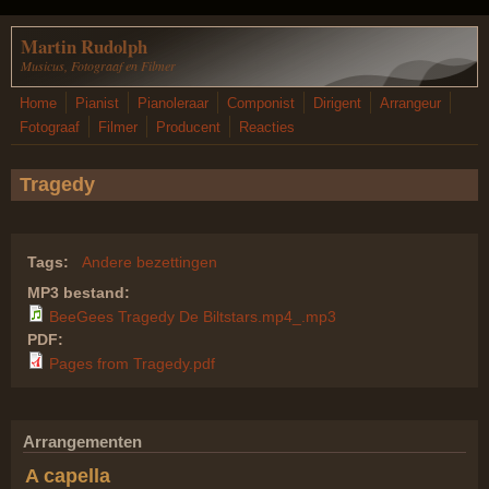
Overslaan en naar de inhoud gaan
Martin Rudolph
Musicus, Fotograaf en Filmer
Home
Pianist
Pianoleraar
Componist
Dirigent
Arrangeur
Fotograaf
Filmer
Producent
Reacties
Tragedy
Tags:
Andere bezettingen
MP3 bestand:
BeeGees Tragedy De Biltstars.mp4_.mp3
PDF:
Pages from Tragedy.pdf
Arrangementen
A capella