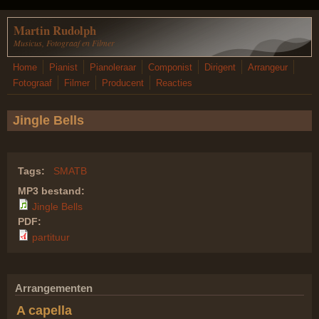
Overslaan en naar de inhoud gaan
Martin Rudolph
Musicus, Fotograaf en Filmer
Home
Pianist
Pianoleraar
Componist
Dirigent
Arrangeur
Fotograaf
Filmer
Producent
Reacties
Jingle Bells
Tags:
SMATB
MP3 bestand:
Jingle Bells
PDF:
partituur
Arrangementen
A capella