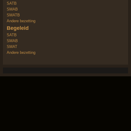
SATB
SMAB
SMATB
Andere bezetting
Begeleid
SATB
SMAB
SMAT
Andere bezetting