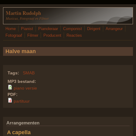
Overslaan en naar de inhoud gaan
Martin Rudolph
Musicus, Fotograaf en Filmer
Home
Pianist
Pianoleraar
Componist
Dirigent
Arrangeur
Fotograaf
Filmer
Producent
Reacties
Halve maan
Tags:
SMAB
MP3 bestand:
piano versie
PDF:
partituur
Arrangementen
A capella