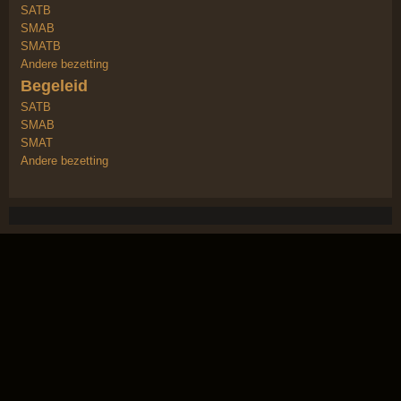
SATB
SMAB
SMATB
Andere bezetting
Begeleid
SATB
SMAB
SMAT
Andere bezetting