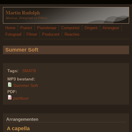
Overslaan en naar de inhoud gaan
Martin Rudolph
Musicus, Fotograaf en Filmer
Home
Pianist
Pianoleraar
Componist
Dirigent
Arrangeur
Fotograaf
Filmer
Producent
Reacties
Summer Soft
Tags:
SMATB
MP3 bestand:
Summer Soft
PDF:
partituur
Arrangementen
A capella