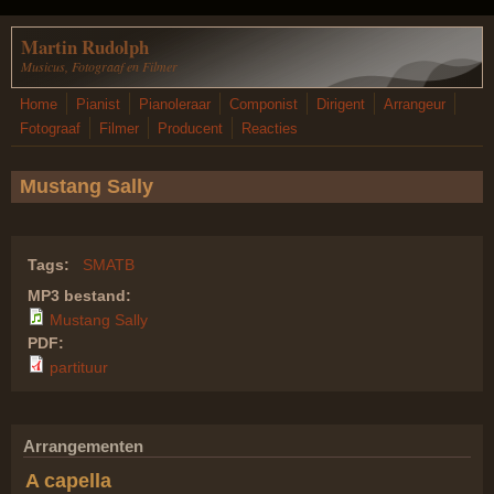
Overslaan en naar de inhoud gaan
Martin Rudolph
Musicus, Fotograaf en Filmer
Home
Pianist
Pianoleraar
Componist
Dirigent
Arrangeur
Fotograaf
Filmer
Producent
Reacties
Mustang Sally
Tags:
SMATB
MP3 bestand:
Mustang Sally
PDF:
partituur
Arrangementen
A capella