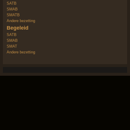
SATB
SMAB
SMATB
Andere bezetting
Begeleid
SATB
SMAB
SMAT
Andere bezetting