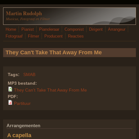
Overslaan en naar de inhoud gaan
Martin Rudolph
Musicus, Fotograaf en Filmer
Home
Pianist
Pianoleraar
Componist
Dirigent
Arrangeur
Fotograaf
Filmer
Producent
Reacties
They Can't Take That Away From Me
Tags:
SMAB
MP3 bestand:
They Can't Take That Away From Me
PDF:
Partituur
Arrangementen
A capella