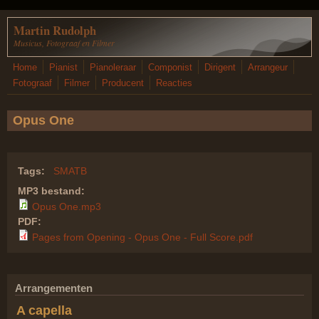
Overslaan en naar de inhoud gaan
Martin Rudolph
Musicus, Fotograaf en Filmer
Home
Pianist
Pianoleraar
Componist
Dirigent
Arrangeur
Fotograaf
Filmer
Producent
Reacties
Opus One
Tags:
SMATB
MP3 bestand:
Opus One.mp3
PDF:
Pages from Opening - Opus One - Full Score.pdf
Arrangementen
A capella