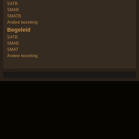
SATB
SMAB
SMATB
Andere bezetting
Begeleid
SATB
SMAB
SMAT
Andere bezetting