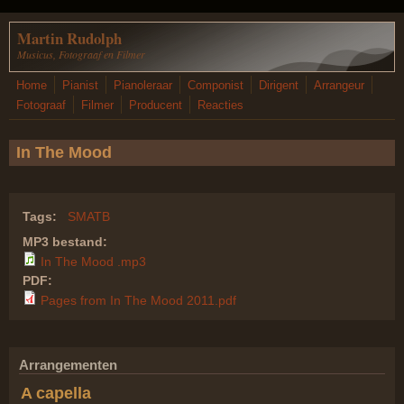
Overslaan en naar de inhoud gaan
Martin Rudolph
Musicus, Fotograaf en Filmer
Home
Pianist
Pianoleraar
Componist
Dirigent
Arrangeur
Fotograaf
Filmer
Producent
Reacties
In The Mood
Tags:
SMATB
MP3 bestand:
In The Mood .mp3
PDF:
Pages from In The Mood 2011.pdf
Arrangementen
A capella