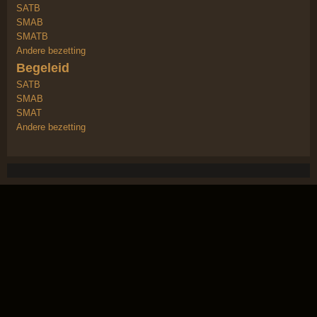
SATB
SMAB
SMATB
Andere bezetting
Begeleid
SATB
SMAB
SMAT
Andere bezetting