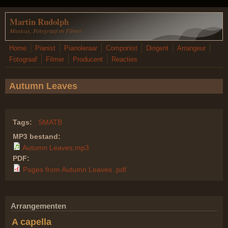
Overslaan en naar de inhoud gaan
Martin Rudolph
Musicus, Fotograaf en Filmer
Home
Pianist
Pianoleraar
Componist
Dirigent
Arrangeur
Fotograaf
Filmer
Producent
Reacties
Autumn Leaves
Tags:
SMATB
MP3 bestand:
Autumn Leaves.mp3
PDF:
Pages from Autumn Leaves .pdf
Arrangementen
A capella