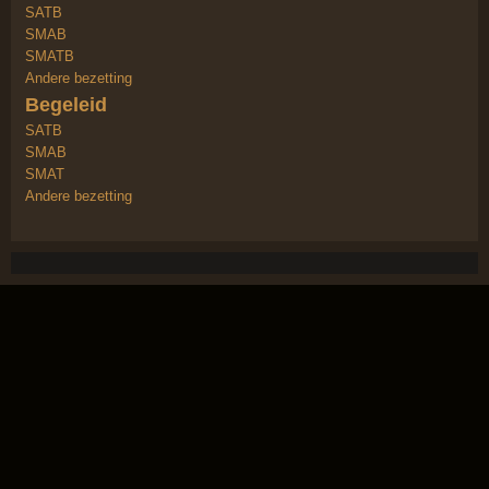
SATB
SMAB
SMATB
Andere bezetting
Begeleid
SATB
SMAB
SMAT
Andere bezetting