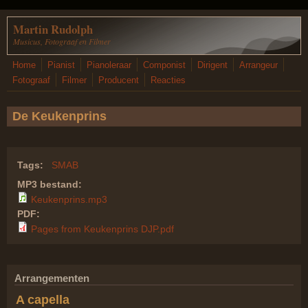
Overslaan en naar de inhoud gaan
Martin Rudolph
Musicus, Fotograaf en Filmer
Home
Pianist
Pianoleraar
Componist
Dirigent
Arrangeur
Fotograaf
Filmer
Producent
Reacties
De Keukenprins
Tags:
SMAB
MP3 bestand:
Keukenprins.mp3
PDF:
Pages from Keukenprins DJP.pdf
Arrangementen
A capella