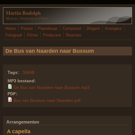
Overslaan en naar de inhoud gaan
Martin Rudolph
Musicus, Fotograaf en Filmer
Home
Pianist
Pianoleraar
Componist
Dirigent
Arrangeur
Fotograaf
Filmer
Producent
Reacties
De Bus van Naarden naar Bussum
Tags:
SMAB
MP3 bestand:
De Bus van Naarden naar Bussum.mp3
PDF:
Bus van Bussum naar Naarden.pdf
Arrangementen
A capella