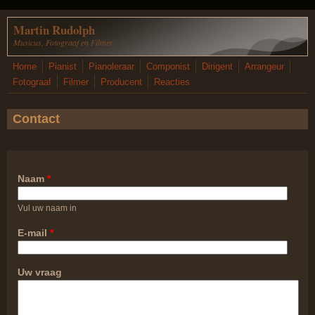
Overslaan en naar de inhoud gaan
Martin Rudolph
Musicus, Fotograaf en Filmer
Home
Pianist
Pianoleraar
Componist
Dirigent
Arrangeur
Fotograaf
Filmer
Producent
Reacties
Contact
Naam
*
Vul uw naam in
E-mail
*
Uw vraag